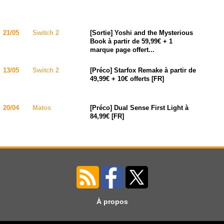
21/05
Switch 2
[Sortie] Yoshi and the Mysterious
Book à partir de 59,99€ + 1
marque page offert...
13/05
Switch 2
[Préco] Starfox Remake à partir de
49,99€ + 10€ offerts [FR]
20/04
Matos
[Préco] Dual Sense First Light à
84,99€ [FR]
À propos