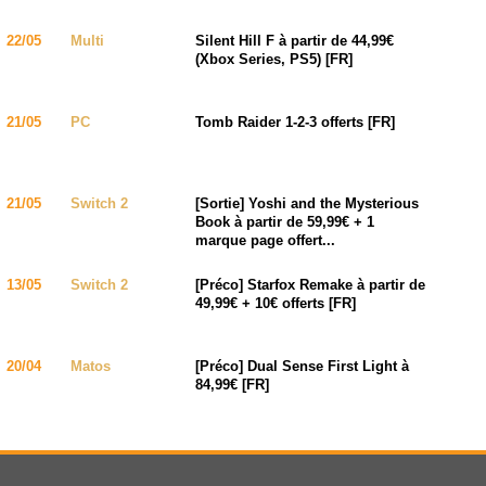
22/05
Multi
Silent Hill F à partir de 44,99€
(Xbox Series, PS5) [FR]
21/05
PC
Tomb Raider 1-2-3 offerts [FR]
21/05
Switch 2
[Sortie] Yoshi and the Mysterious
Book à partir de 59,99€ + 1
marque page offert...
13/05
Switch 2
[Préco] Starfox Remake à partir de
49,99€ + 10€ offerts [FR]
20/04
Matos
[Préco] Dual Sense First Light à
84,99€ [FR]