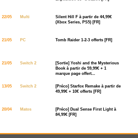
22/05
Multi
Silent Hill F à partir de 44,99€
(Xbox Series, PS5) [FR]
21/05
PC
Tomb Raider 1-2-3 offerts [FR]
21/05
Switch 2
[Sortie] Yoshi and the Mysterious
Book à partir de 59,99€ + 1
marque page offert...
13/05
Switch 2
[Préco] Starfox Remake à partir de
49,99€ + 10€ offerts [FR]
20/04
Matos
[Préco] Dual Sense First Light à
84,99€ [FR]