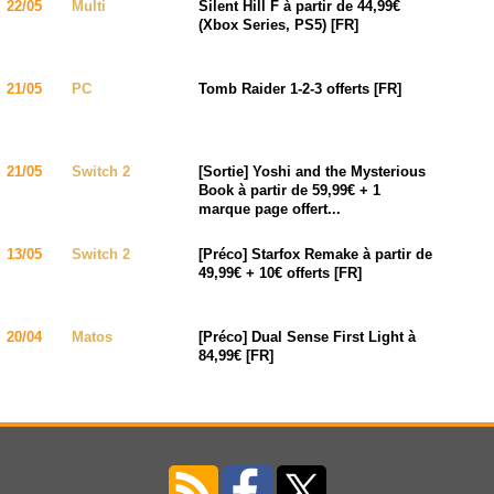
22/05
Multi
Silent Hill F à partir de 44,99€
(Xbox Series, PS5) [FR]
21/05
PC
Tomb Raider 1-2-3 offerts [FR]
21/05
Switch 2
[Sortie] Yoshi and the Mysterious
Book à partir de 59,99€ + 1
marque page offert...
13/05
Switch 2
[Préco] Starfox Remake à partir de
49,99€ + 10€ offerts [FR]
20/04
Matos
[Préco] Dual Sense First Light à
84,99€ [FR]