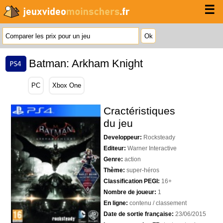
☰
Batman: Arkham Knight
PC
Xbox One
Cractéristiques
du jeu
Developpeur:
Rocksteady
Editeur:
Warner Interactive
Genre:
action
Thème:
super-héros
Classification PEGI:
16+
Nombre de joueur:
1
En ligne:
contenu / classement
Date de sortie française:
23/06/2015