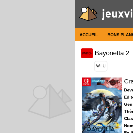
ACCUEIL
BONS PLAN
Bayonetta 2
Wii U
Cra
Dev
Edit
Gen
Thè
Clas
Nomb
En l