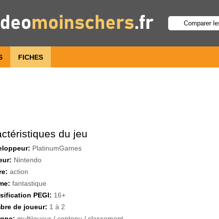
S
FICHES
ctéristiques du jeu
eloppeur:
PlatinumGames
eur:
Nintendo
re:
action
me:
fantastique
sification PEGI:
16+
re de joueur:
1 à 2
igne:
multijoueur / contenu / classement