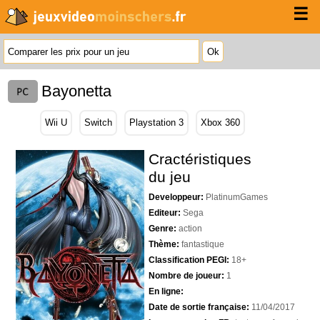
☰
Bayonetta
Wii U
Switch
Playstation 3
Xbox 360
Cractéristiques
du jeu
Developpeur:
PlatinumGames
Editeur:
Sega
Genre:
action
Thème:
fantastique
Classification PEGI:
18+
Nombre de joueur:
1
En ligne:
Date de sortie française:
11/04/2017