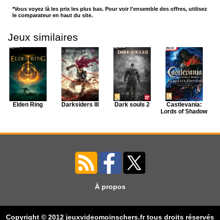
*Vous voyez là les prix les plus bas. Pour voir l'ensemble des offres, utilisez
le comparateur en haut du site.
Jeux similaires
Elden Ring
Darksiders III
Dark souls 2
Castlevania:
Lords of Shadow
À propos
Bound by Flame
Lords of the
Dark Souls 2:
La Terre du
Fallen
Scholar of the
Milieu: L'Ombre
Copyright © 2012 jeuxvideomoinschers.fr tous droits réservés