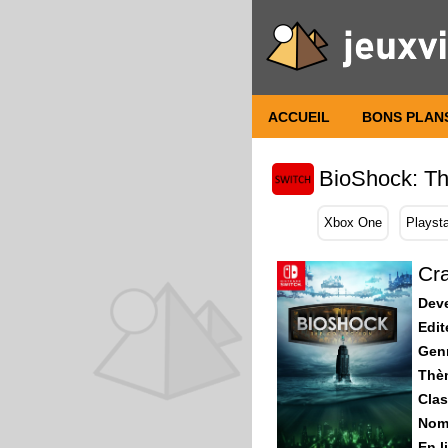
ACCUEIL
BONS PLAN
BioShock: Th
Xbox One
Playsta
Cra
Dev
Edit
Gen
Thè
Clas
Nomb
En l