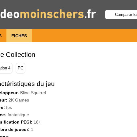
S
FICHES
e Collection
tion 4
PC
ctéristiques du jeu
eloppeur:
Blind Squirrel
eur:
2K Games
re:
fps
me:
fantastique
sification PEGI:
18+
re de joueur:
1
igne: