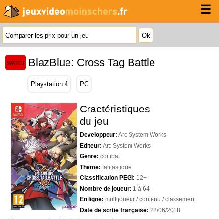
☰
BlazBlue: Cross Tag Battle
Playstation 4
PC
Cractéristiques
du jeu
Developpeur:
Arc System Works
Editeur:
Arc System Works
Genre:
combat
Thème:
fantastique
Classification PEGI:
12+
Nombre de joueur:
1 à 64
En ligne:
multijoueur / contenu / classement
Date de sortie française:
22/06/2018