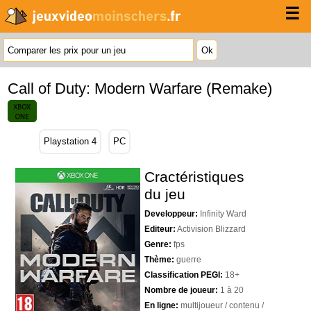
☰
Call of Duty: Modern Warfare (Remake)
Playstation 4
PC
Cractéristiques
du jeu
Developpeur:
Infinity Ward
Editeur:
Activision Blizzard
Genre:
fps
Thème:
guerre
Classification PEGI:
18+
Nombre de joueur:
1 à 20
En ligne:
multijoueur / contenu /