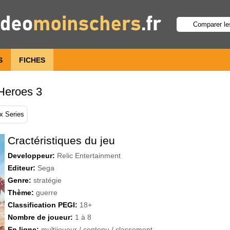
S
FICHES
Heroes 3
x Series
Cractéristiques du jeu
Developpeur:
Relic Entertainment
Editeur:
Sega
Genre:
stratégie
Thème:
guerre
Classification PEGI:
18+
Nombre de joueur:
1 à 8
En ligne:
multijoueur / contenu / classement