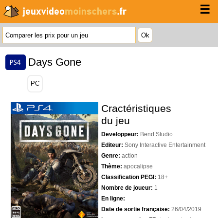
☰
Days Gone
PC
Cractéristiques
du jeu
Developpeur:
Bend Studio
Editeur:
Sony Interactive Entertainment
Genre:
action
Thème:
apocalipse
Classification PEGI:
18+
Nombre de joueur:
1
En ligne:
Date de sortie française:
26/04/2019