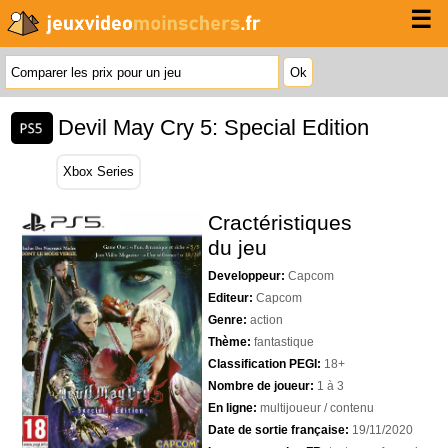
☰
Devil May Cry 5: Special Edition
Xbox Series
Cractéristiques
du jeu
Developpeur:
Capcom
Editeur:
Capcom
Genre:
action
Thème:
fantastique
Classification PEGI:
18+
Nombre de joueur:
1 à 3
En ligne:
multijoueur / contenu
Date de sortie française:
19/11/2020