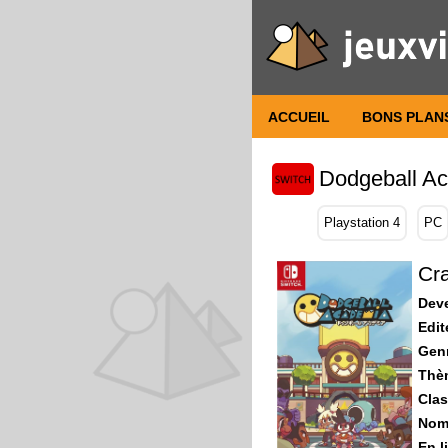
ACCUEIL
BONS PLAN
Dodgeball A
Playstation 4
PC
Cra
Dev
Edit
Gen
Thè
Clas
Nomb
En l