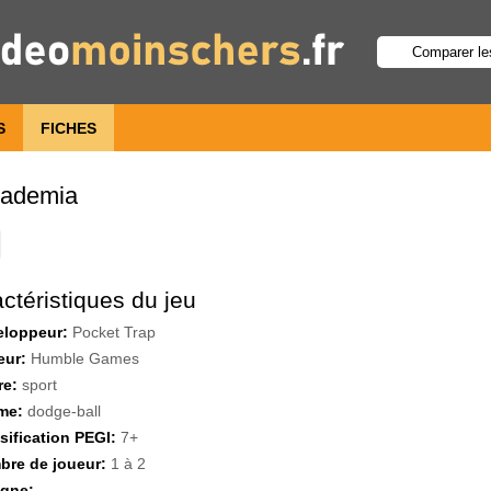
S
FICHES
cademia
ctéristiques du jeu
eloppeur:
Pocket Trap
eur:
Humble Games
re:
sport
me:
dodge-ball
sification PEGI:
7+
re de joueur:
1 à 2
igne: