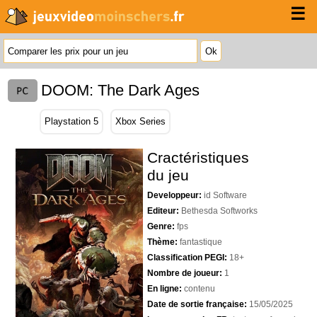
☰
DOOM: The Dark Ages
Playstation 5
Xbox Series
Cractéristiques
du jeu
Developpeur:
id Software
Editeur:
Bethesda Softworks
Genre:
fps
Thème:
fantastique
Classification PEGI:
18+
Nombre de joueur:
1
En ligne:
contenu
Date de sortie française:
15/05/2025