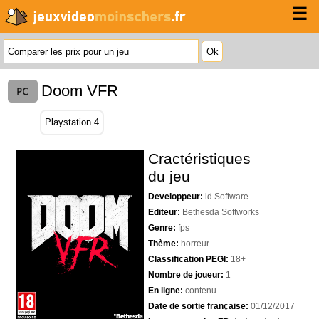
☰
Doom VFR
Playstation 4
Cractéristiques
du jeu
Developpeur:
id Software
Editeur:
Bethesda Softworks
Genre:
fps
Thème:
horreur
Classification PEGI:
18+
Nombre de joueur:
1
En ligne:
contenu
Date de sortie française:
01/12/2017