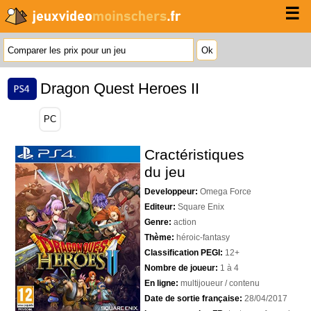
☰
Dragon Quest Heroes II
PC
Cractéristiques
du jeu
Developpeur:
Omega Force
Editeur:
Square Enix
Genre:
action
Thème:
héroic-fantasy
Classification PEGI:
12+
Nombre de joueur:
1 à 4
En ligne:
multijoueur / contenu
Date de sortie française:
28/04/2017