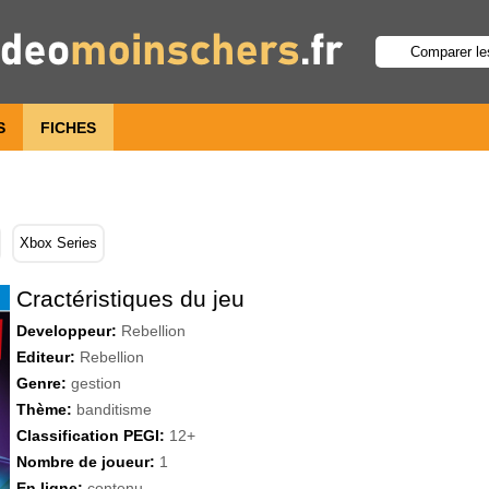
S
FICHES
Xbox Series
Cractéristiques du jeu
Developpeur:
Rebellion
Editeur:
Rebellion
Genre:
gestion
Thème:
banditisme
Classification PEGI:
12+
Nombre de joueur:
1
En ligne:
contenu