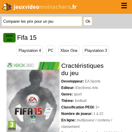
☰
Fifa 15
Playstation 4
PC
Xbox One
Playstation 3
Cractéristiques
du jeu
Developpeur:
EA Sports
Editeur:
Electronic Arts
Genre:
sport
Thème:
football
Classification PEGI:
3+
Nombre de joueur:
1 à 22
En ligne:
multijoueur / contenu /
classement