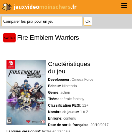
☰
Fire Emblem Warriors
Cractéristiques
du jeu
Developpeur:
Omega Force
Editeur:
Nintendo
Genre:
action
Thème:
héroic-fantasy
Classification PEGI:
12+
Nombre de joueur:
1 à 2
En ligne:
contenu
Date de sortie française:
20/10/2017
Langues version FR:
textes en français