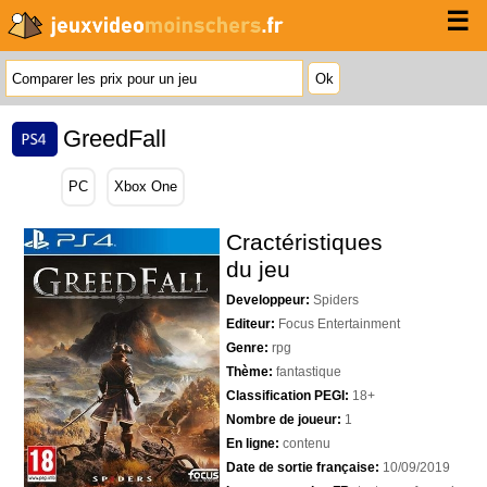
☰
GreedFall
PC
Xbox One
Cractéristiques
du jeu
Developpeur:
Spiders
Editeur:
Focus Entertainment
Genre:
rpg
Thème:
fantastique
Classification PEGI:
18+
Nombre de joueur:
1
En ligne:
contenu
Date de sortie française:
10/09/2019