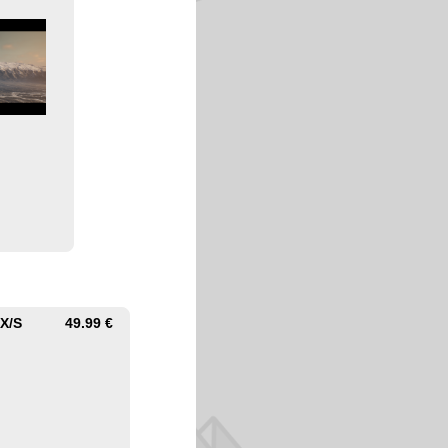
 X/S
49.99 €