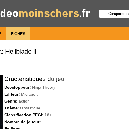
S
FICHES
 Hellblade II
Cractéristiques du jeu
Developpeur:
Ninja Theory
Editeur:
Microsoft
Genre:
action
Thème:
fantastique
Classification PEGI:
18+
Nombre de joueur:
1
En ligne: