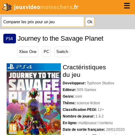
☰
Journey to the Savage Planet
Xbox One
PC
Switch
Cractéristiques
du jeu
Developpeur:
Typhoon Studios
Editeur:
505 Games
Genre:
ovni
Thème:
science-fiction
Classification PEGI:
12+
Nombre de joueur:
1 à 2
En ligne:
multijoueur / contenu
Date de sortie française:
28/01/2020