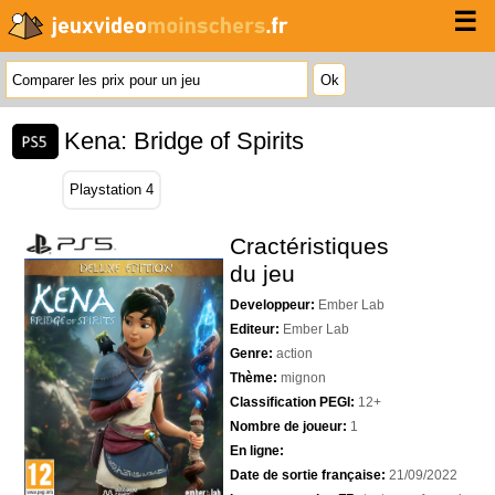
☰
Kena: Bridge of Spirits
Playstation 4
Cractéristiques
du jeu
Developpeur:
Ember Lab
Editeur:
Ember Lab
Genre:
action
Thème:
mignon
Classification PEGI:
12+
Nombre de joueur:
1
En ligne:
Date de sortie française:
21/09/2022