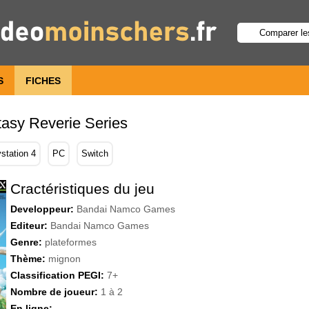
S
FICHES
asy Reverie Series
station 4
PC
Switch
Cractéristiques du jeu
Developpeur:
Bandai Namco Games
Editeur:
Bandai Namco Games
Genre:
plateformes
Thème:
mignon
Classification PEGI:
7+
Nombre de joueur:
1 à 2
En ligne: