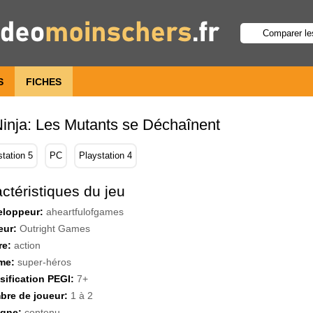
S
FICHES
Ninja: Les Mutants se Déchaînent
station 5
PC
Playstation 4
ctéristiques du jeu
eloppeur:
aheartfulofgames
eur:
Outright Games
re:
action
me:
super-héros
sification PEGI:
7+
re de joueur:
1 à 2
igne:
contenu