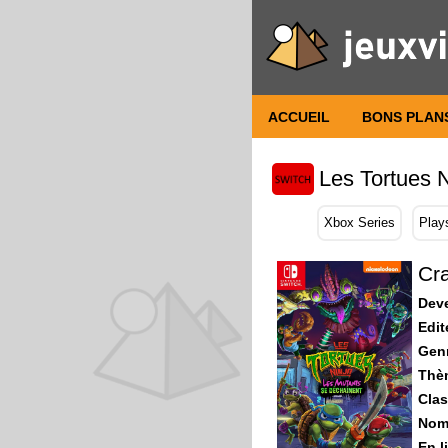
ACCUEIL
BONS PLAN
Les Tortues 
Xbox Series
Play
Cra
Dev
Edit
Gen
Thè
Clas
Nomb
En l