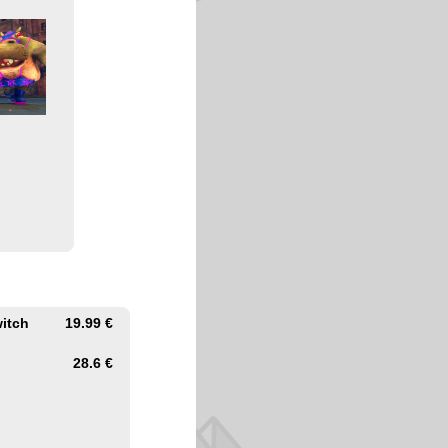
witch
19.99 €
28.6 €