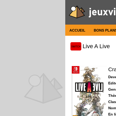
ACCUEIL
BONS PLAN
Live A Live
Cra
Dev
Edit
Gen
Thè
Clas
Nomb
En l