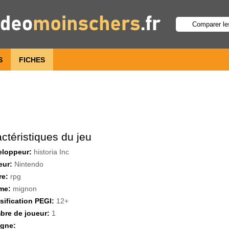
S
FICHES
ctéristiques du jeu
eloppeur:
historia Inc
eur:
Nintendo
re:
rpg
me:
mignon
sification PEGI:
12+
re de joueur:
1
igne: