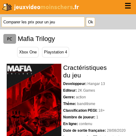
☰
Mafia Trilogy
Xbox One
Playstation 4
Cractéristiques
du jeu
Developpeur:
Hangar 13
Editeur:
2K Games
Genre:
action
Thème:
banditisme
Classification PEGI:
18+
Nombre de joueur:
1
En ligne:
contenu
Date de sortie française:
28/08/2020