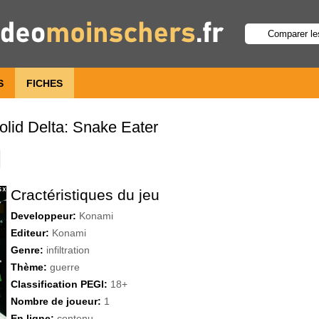
S
FICHES
olid Delta: Snake Eater
Cractéristiques du jeu
Developpeur:
Konami
Editeur:
Konami
Genre:
infiltration
Thème:
guerre
Classification PEGI:
18+
Nombre de joueur:
1
En ligne:
contenu