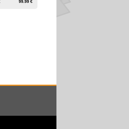
X
99.99 €