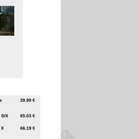
e
39.99 €
 S/X
65.03 €
 X
66.19 €