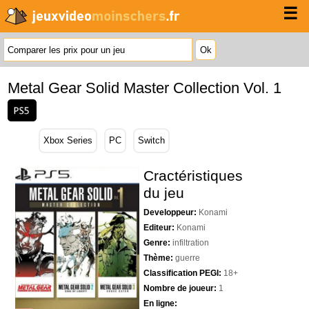
☰
Metal Gear Solid Master Collection Vol. 1
Xbox Series
PC
Switch
Cractéristiques
du jeu
Developpeur:
Konami
Editeur:
Konami
Genre:
infiltration
Thème:
guerre
Classification PEGI:
18+
Nombre de joueur:
1
En ligne: