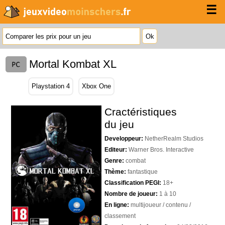
☰
Mortal Kombat XL
Playstation 4
Xbox One
Cractéristiques
du jeu
Developpeur:
NetherRealm Studios
Editeur:
Warner Bros. Interactive
Genre:
combat
Thème:
fantastique
Classification PEGI:
18+
Nombre de joueur:
1 à 10
En ligne:
multijoueur / contenu /
classement