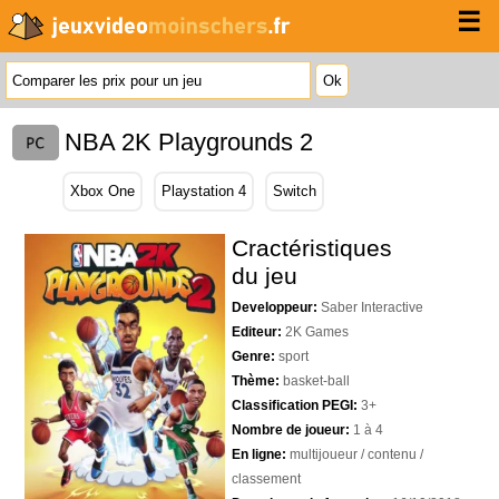
☰
NBA 2K Playgrounds 2
Xbox One
Playstation 4
Switch
Cractéristiques
du jeu
Developpeur:
Saber Interactive
Editeur:
2K Games
Genre:
sport
Thème:
basket-ball
Classification PEGI:
3+
Nombre de joueur:
1 à 4
En ligne:
multijoueur / contenu /
classement