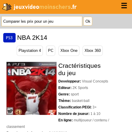
☰
NBA 2K14
Playstation 4
PC
Xbox One
Xbox 360
Cractéristiques
du jeu
Developpeur:
Visual Concepts
Editeur:
2K Sports
Genre:
sport
Thème:
basket-ball
Classification PEGI:
3+
Nombre de joueur:
1 à 10
En ligne:
multijoueur / contenu /
classement