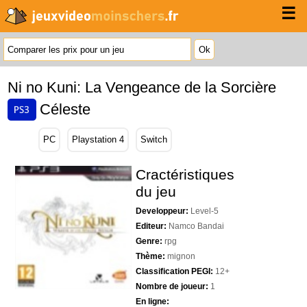
☰
Ni no Kuni: La Vengeance de la Sorcière
Céleste
PC
Playstation 4
Switch
Cractéristiques
du jeu
Developpeur:
Level-5
Editeur:
Namco Bandai
Genre:
rpg
Thème:
mignon
Classification PEGI:
12+
Nombre de joueur:
1
En ligne: