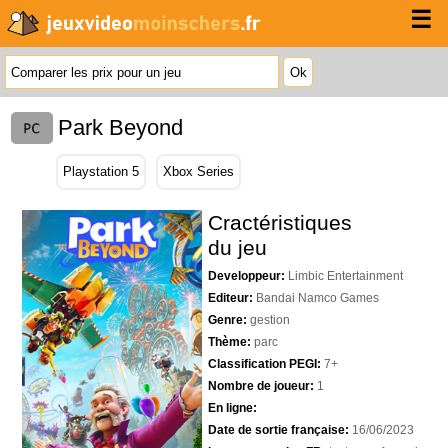
☰
Park Beyond
Playstation 5
Xbox Series
Cractéristiques
du jeu
Developpeur:
Limbic Entertainment
Editeur:
Bandai Namco Games
Genre:
gestion
Thème:
parc
Classification PEGI:
7+
Nombre de joueur:
1
En ligne:
Date de sortie française:
16/06/2023