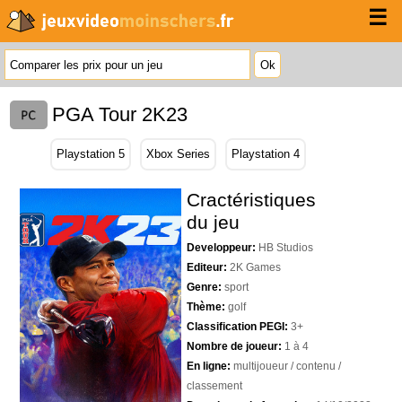
☰
PGA Tour 2K23
Playstation 5
Xbox Series
Playstation 4
Cractéristiques
du jeu
Developpeur:
HB Studios
Editeur:
2K Games
Genre:
sport
Thème:
golf
Classification PEGI:
3+
Nombre de joueur:
1 à 4
En ligne:
multijoueur / contenu /
classement