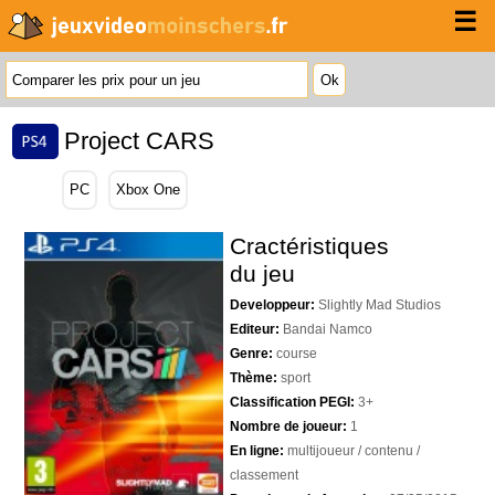
☰
Project CARS
PC
Xbox One
Cractéristiques
du jeu
Developpeur:
Slightly Mad Studios
Editeur:
Bandai Namco
Genre:
course
Thème:
sport
Classification PEGI:
3+
Nombre de joueur:
1
En ligne:
multijoueur / contenu /
classement