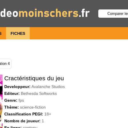
S
FICHES
tion 4
Cractéristiques du jeu
Developpeur:
Avalanche Studios
Editeur:
Bethesda Softworks
Genre:
fps
Thème:
science-fiction
Classification PEGI:
18+
Nombre de joueur:
1
En ligne:
contenu