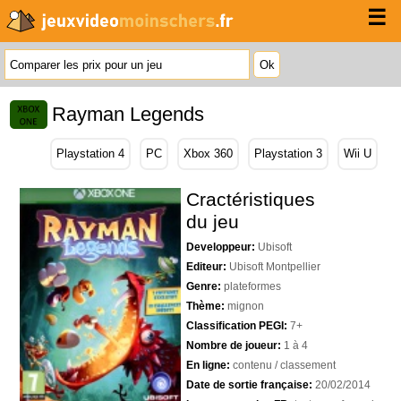
☰
Rayman Legends
Playstation 4
PC
Xbox 360
Playstation 3
Wii U
Cractéristiques
du jeu
Developpeur:
Ubisoft
Editeur:
Ubisoft Montpellier
Genre:
plateformes
Thème:
mignon
Classification PEGI:
7+
Nombre de joueur:
1 à 4
En ligne:
contenu / classement
Date de sortie française:
20/02/2014