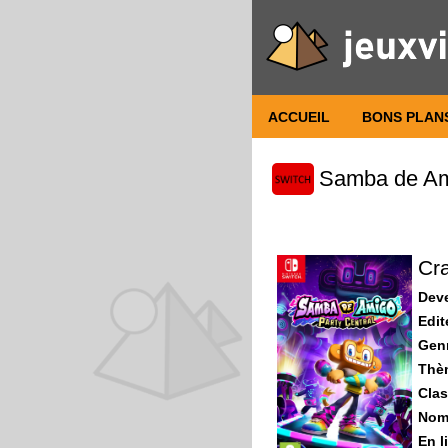
ACCUEIL
BONS PLAN
Samba de Ami
Cra
Dev
Edit
Gen
Thè
Clas
Nomb
En l