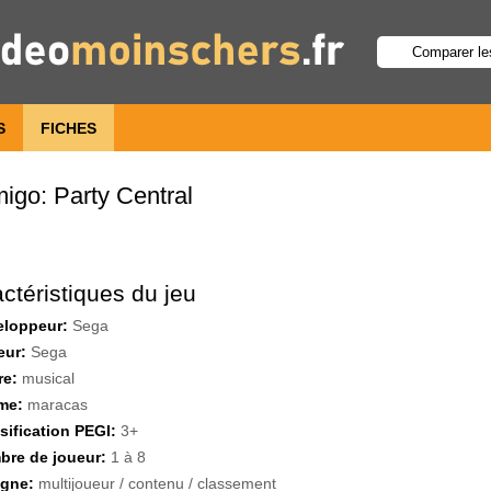
S
FICHES
go: Party Central
ctéristiques du jeu
eloppeur:
Sega
eur:
Sega
re:
musical
me:
maracas
sification PEGI:
3+
re de joueur:
1 à 8
igne:
multijoueur / contenu / classement