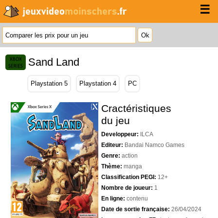
☰
Sand Land
Playstation 5
Playstation 4
PC
Cractéristiques
du jeu
Developpeur:
ILCA
Editeur:
Bandai Namco Games
Genre:
action
Thème:
manga
Classification PEGI:
12+
Nombre de joueur:
1
En ligne:
contenu
Date de sortie française:
26/04/2024