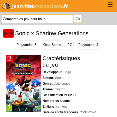
☰
Sonic x Shadow Generations
Playstation 5
Xbox Series
PC
Playstation 4
Cractéristiques
du jeu
Developpeur:
Sega
Editeur:
Sega
Genre:
plateformes
Thème:
mignon
Classification PEGI:
7+
Nombre de joueur:
1
En ligne:
contenu
Date de sortie française:
25/10/2024