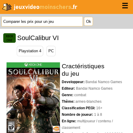
☰
SoulCalibur VI
Playstation 4
PC
Cractéristiques
du jeu
Developpeur:
Bandai Namco Games
Editeur:
Bandai Namco Games
Genre:
combat
Thème:
armes-blanches
Classification PEGI:
16+
Nombre de joueur:
1 à 8
En ligne:
multijoueur / contenu /
classement