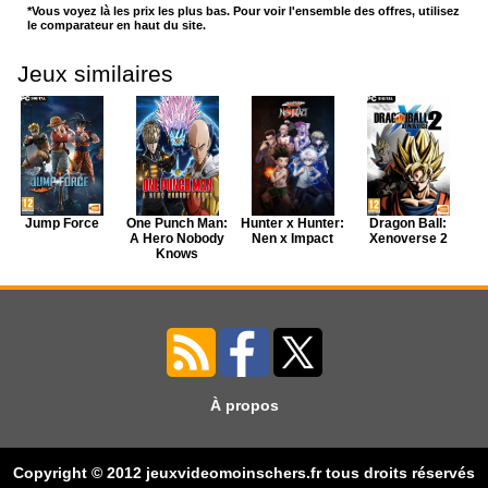
*Vous voyez là les prix les plus bas. Pour voir l'ensemble des offres, utilisez
le comparateur en haut du site.
Jeux similaires
Jump Force
One Punch Man:
Hunter x Hunter:
Dragon Ball:
A Hero Nobody
Nen x Impact
Xenoverse 2
Knows
À propos
JoJo's Bizarre
Naruto
Adventure: All-
Shippuden:
Copyright © 2012 jeuxvideomoinschers.fr tous droits réservés
Star Battle R
Ultimate Ninja