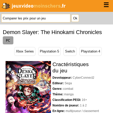
☰
Demon Slayer: The Hinokami Chronicles
Xbox Series
Playstation 5
Switch
Playstation 4
Cractéristiques
du jeu
Developpeur:
CyberConnect2
Editeur:
Sega
Genre:
combat
Thème:
manga
Classification PEGI:
16+
Nombre de joueur:
1 à 2
En ligne:
multijoueur / classement