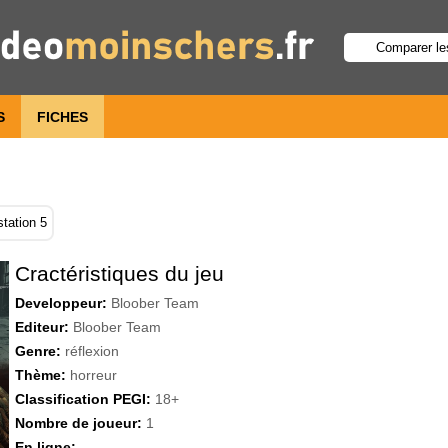
S
FICHES
station 5
Cractéristiques du jeu
Developpeur:
Bloober Team
Editeur:
Bloober Team
Genre:
réflexion
Thème:
horreur
Classification PEGI:
18+
Nombre de joueur:
1
En ligne: