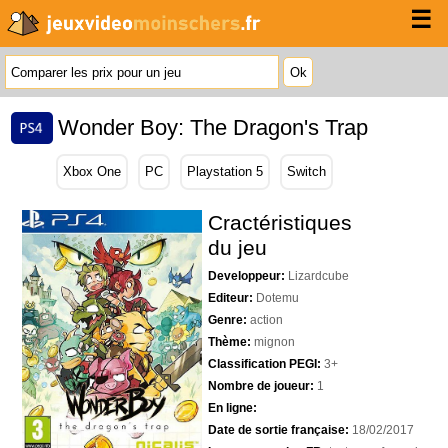
☰
Wonder Boy: The Dragon's Trap
Xbox One
PC
Playstation 5
Switch
Cractéristiques
du jeu
Developpeur:
Lizardcube
Editeur:
Dotemu
Genre:
action
Thème:
mignon
Classification PEGI:
3+
Nombre de joueur:
1
En ligne:
Date de sortie française:
18/02/2017