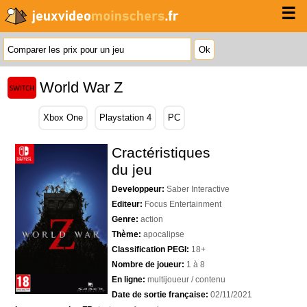
☰
World War Z
Xbox One
Playstation 4
PC
Cractéristiques
du jeu
Developpeur:
Saber Interactive
Editeur:
Focus Entertainment
Genre:
action
Thème:
apocalipse
Classification PEGI:
18+
Nombre de joueur:
1 à 8
En ligne:
multijoueur / contenu
Date de sortie française:
02/11/2021