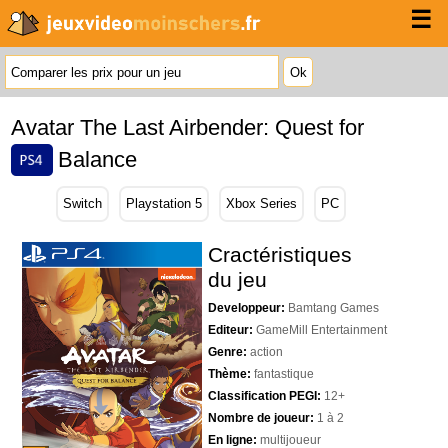
☰
Avatar The Last Airbender: Quest for
Balance
Switch
Playstation 5
Xbox Series
PC
Cractéristiques
du jeu
Developpeur:
Bamtang Games
Editeur:
GameMill Entertainment
Genre:
action
Thème:
fantastique
Classification PEGI:
12+
Nombre de joueur:
1 à 2
En ligne:
multijoueur