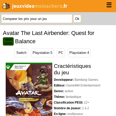
☰
Avatar The Last Airbender: Quest for
Balance
Switch
Playstation 5
PC
Playstation 4
Cractéristiques
du jeu
Developpeur:
Bamtang Games
Editeur:
GameMill Entertainment
Genre:
action
Thème:
fantastique
Classification PEGI:
12+
Nombre de joueur:
1 à 2
En ligne:
multijoueur